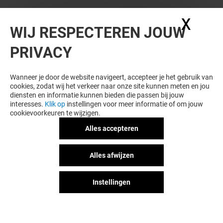
WIL JE MEER ZIEN? DIT VIND JE VAST
X
Coo
WIJ RESPECTEREN JOUW
OOK LEUK
PRIVACY
Wanneer je door de website navigeert, accepteer je het gebruik van
cookies, zodat wij het verkeer naar onze site kunnen meten en jou
diensten en informatie kunnen bieden die passen bij jouw
interesses.
Klik op
instellingen voor meer informatie of om jouw
cookievoorkeuren te wijzigen.
Alles accepteren
NOOZ
JIMMY FAIRLY
Alles afwijzen
Gesloten
Gesloten
Instellingen