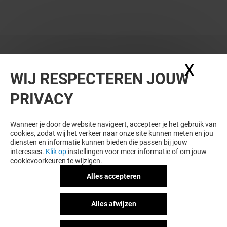
WIL JE MEER ZIEN? DIT VIND JE VAST
X
Coo
WIJ RESPECTEREN JOUW
OOK LEUK
PRIVACY
Wanneer je door de website navigeert, accepteer je het gebruik van
cookies, zodat wij het verkeer naar onze site kunnen meten en jou
diensten en informatie kunnen bieden die passen bij jouw
interesses.
Klik op
instellingen voor meer informatie of om jouw
cookievoorkeuren te wijzigen.
Alles accepteren
CONFIZZ
LE COMPTOIR 
Alles afwijzen
Gesloten
Gesloten