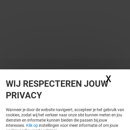
WIL JE MEER ZIEN? DIT VIND JE VAST
X
Coo
WIJ RESPECTEREN JOUW
OOK LEUK
PRIVACY
Wanneer je door de website navigeert, accepteer je het gebruik van
cookies, zodat wij het verkeer naar onze site kunnen meten en jou
diensten en informatie kunnen bieden die passen bij jouw
interesses.
Klik op
instellingen voor meer informatie of om jouw