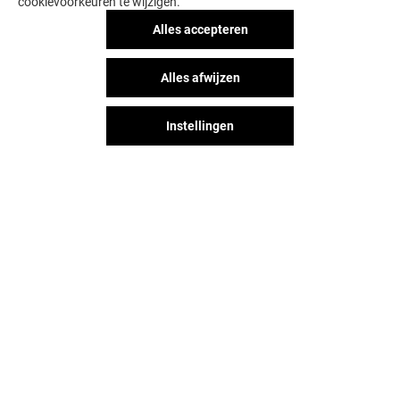
cookievoorkeuren te wijzigen.
Alles accepteren
SCOPA
LAURA TODD
Alles afwijzen
Gesloten
Gesloten
Instellingen
Het shopplezier stopt niet
wanneer je L'esplanade verlaat.
Blijf op de hoogte via Social
Media!