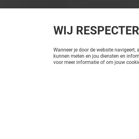
WIJ RESPECTE
Wanneer je door de website navigeert, a
kunnen meten en jou diensten en inform
voor meer informatie of om jouw cookie
L'ATELIER D'AMAYA
VENIZI
Gesloten
Gesloten