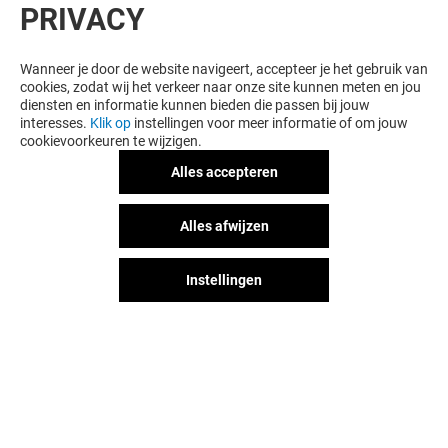
PRIVACY
Wanneer je door de website navigeert, accepteer je het gebruik van
cookies, zodat wij het verkeer naar onze site kunnen meten en jou
diensten en informatie kunnen bieden die passen bij jouw
interesses.
Klik op
instellingen voor meer informatie of om jouw
cookievoorkeuren te wijzigen.
Alles accepteren
MAISON 1.2.3
GEOX
Alles afwijzen
Gesloten
Gesloten
Instellingen
Het shopplezier stopt niet