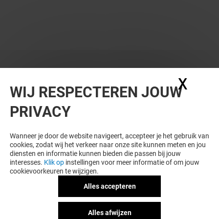
WIL JE MEER ZIEN? DIT VIND JE VAST
X
Coo
WIJ RESPECTEREN JOUW
OOK LEUK
PRIVACY
Wanneer je door de website navigeert, accepteer je het gebruik van
cookies, zodat wij het verkeer naar onze site kunnen meten en jou
diensten en informatie kunnen bieden die passen bij jouw
interesses.
Klik op
instellingen voor meer informatie of om jouw
cookievoorkeuren te wijzigen.
Alles accepteren
MAISON 1.2.3
GEOX
Alles afwijzen