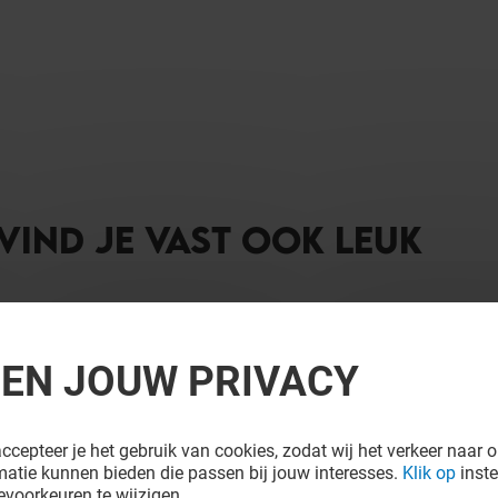
 VIND JE VAST OOK LEUK
REN JOUW PRIVACY
ccepteer je het gebruik van cookies, zodat wij het verkeer naar o
atie kunnen bieden die passen bij jouw interesses.
Klik op
inste
voorkeuren te wijzigen.