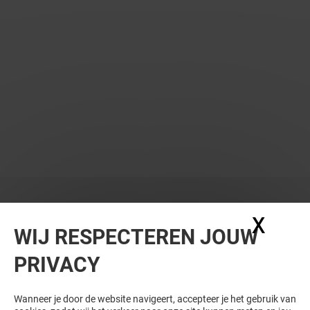
WIL JE MEER ZIEN? DIT VIND JE VAST
X
Coo
WIJ RESPECTEREN JOUW
OOK LEUK
PRIVACY
Wanneer je door de website navigeert, accepteer je het gebruik van