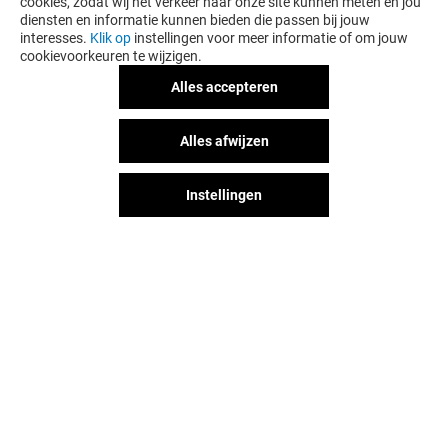
cookies, zodat wij het verkeer naar onze site kunnen meten en jou
diensten en informatie kunnen bieden die passen bij jouw
interesses.
Klik op
instellingen voor meer informatie of om jouw
cookievoorkeuren te wijzigen.
Alles accepteren
PATHÉ LOUVAIN-LA-NEUVE
LE ROYAL BOW
Alles afwijzen
Gesloten
Gesloten
Instellingen
Het shopplezier stopt niet
wanneer je L'esplanade verlaat.
Blijf op de hoogte via Social
Media!