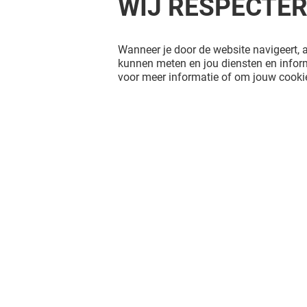
WIJ RESPECTE
Wanneer je door de website navigeert, a
kunnen meten en jou diensten en inform
voor meer informatie of om jouw cookie
Het shopplezier stopt niet wanneer j
L'esplanade verlaat. Blijf op de
hoogte via Social Media!