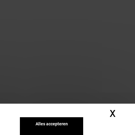
X
Cook
Alles accepteren