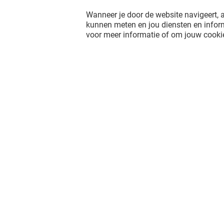
Wanneer je door de website navigeert, a
kunnen meten en jou diensten en inform
voor meer informatie of om jouw cookie
Het shopplezier stopt niet wanneer j
L'esplanade verlaat. Blijf op de
hoogte via Social Media!