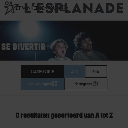
Cookies beheer paneel
HET WINKELCENTRUM
SE DIVERTIR
CATEGORIE
A-Z
Z-A
Lijst Weergave
Plattegrond
0 resultaten gesorteerd van A tot Z